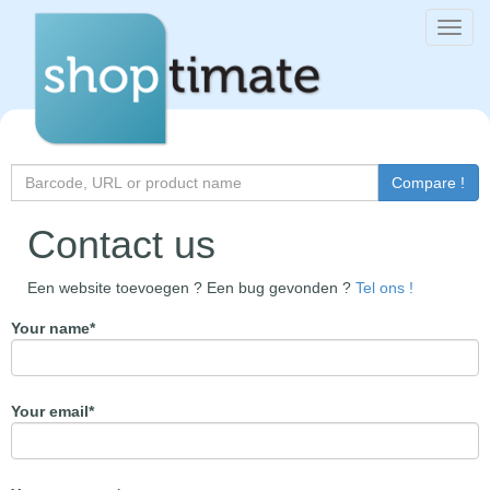
Toggl
navig
Search
Compare !
for
Contact us
Een website toevoegen ? Een bug gevonden ?
Tel ons !
Your name
*
Your email
*